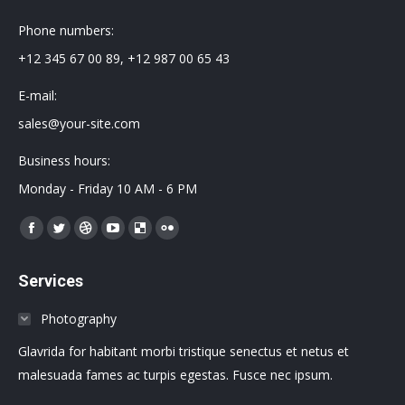
Phone numbers:
+12 345 67 00 89, +12 987 00 65 43
E-mail:
sales@your-site.com
Business hours:
Monday - Friday 10 AM - 6 PM
Encuéntranos en:
Facebook
Twitter
Dribbble
YouTube
Delicious
Flickr
page
page
page
page
page
page
Services
opens
opens
opens
opens
opens
opens
in
in
in
in
in
in
Photography
new
new
new
new
new
new
Glavrida for habitant morbi tristique senectus et netus et
window
window
window
window
window
window
malesuada fames ac turpis egestas. Fusce nec ipsum.