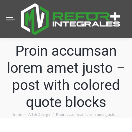
Proin accumsan
lorem amet justo –
post with colored
quote blocks
Inicio
Art & Design
Proin accumsan lorem amet justo…
Estás aquí: