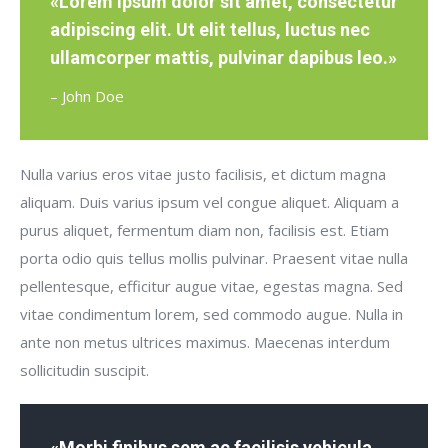
«Lorem ipsum dolor sit amet, consectetur
adipiscing elit. Ut elit tellus, luctus nec
ullamcorper mattis, pulvinar dapibus leo.»
– John Doe
Nulla varius eros vitae justo facilisis, et dictum magna
aliquam. Duis varius ipsum vel congue aliquet. Aliquam a
purus aliquet, fermentum diam non, facilisis est. Etiam
porta odio quis tellus mollis pulvinar. Praesent vitae nulla
pellentesque, efficitur augue vitae, egestas magna. Sed
vitae condimentum lorem, sed commodo augue. Nulla in
ante non metus ultrices maximus. Maecenas interdum
sollicitudin suscipit.
«Morbi finibus sem ac facilisis vehicula.