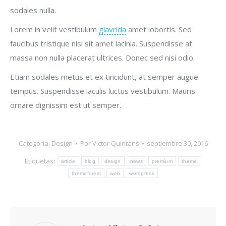
sodales nulla.
Lorem in velit vestibulum
glavrida
amet lobortis. Sed
faucibus tristique nisi sit amet lacinia. Suspendisse at
massa non nulla placerat ultrices. Donec sed nisi odio.
Etiam sodales metus et ex tincidunt, at semper augue
tempus. Suspendisse iaculis luctus vestibulum. Mauris
ornare dignissim est ut semper.
Categoría:
Design
Por
Victor Quintans
septiembre 30, 2016
Etiquetas:
article
blog
design
news
premium
theme
themeforest
web
wordpress