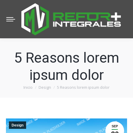
5 Reasons lorem
ipsum dolor
Inicio
Design
5 Reasons lorem ipsum dolor
Estás aquí:
Design
SEP