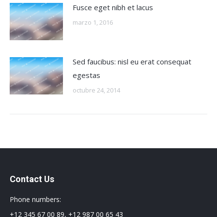
Fusce eget nibh et lacus
marzo 1, 2016
Sed faucibus: nisl eu erat consequat
egestas
octubre 24, 2014
Contact Us
Phone numbers:
+12 345 67 00 89, +12 987 00 65 43