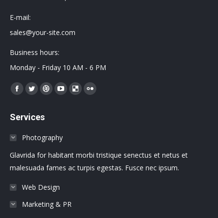
E-mail:
sales@your-site.com
Business hours:
Monday - Friday 10 AM - 6 PM
Encuéntranos en:
Facebook
Twitter
Dribbble
YouTube
Delicious
Flickr
page
page
page
page
page
page
Services
opens
opens
opens
opens
opens
opens
in
in
in
in
in
in
Photography
new
new
new
new
new
new
Glavrida for habitant morbi tristique senectus et netus et
window
window
window
window
window
window
malesuada fames ac turpis egestas. Fusce nec ipsum.
Web Design
Marketing & PR