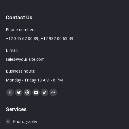
Contact Us
Phone numbers:
+12 345 67 00 89, +12 987 00 65 43
E-mail:
sales@your-site.com
Business hours:
Monday - Friday 10 AM - 6 PM
Encuéntranos en:
Facebook
Twitter
Dribbble
YouTube
Delicious
Flickr
page
page
page
page
page
page
Services
opens
opens
opens
opens
opens
opens
in
in
in
in
in
in
Photography
new
new
new
new
new
new