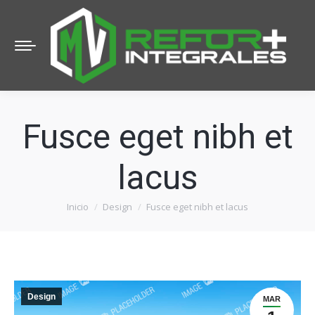
Fusce eget nibh et
lacus
Inicio
Design
Fusce eget nibh et lacus
Estás aquí:
Design
MAR