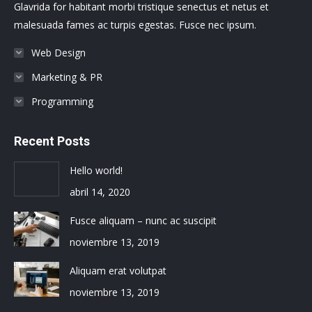
Glavrida for habitant morbi tristique senectus et netus et
window
window
window
window
window
window
malesuada fames ac turpis egestas. Fusce nec ipsum.
Web Design
Marketing & PR
Programming
Recent Posts
Hello world!
abril 14, 2020
Fusce aliquam – nunc ac suscipit
noviembre 13, 2019
Aliquam erat volutpat
noviembre 13, 2019