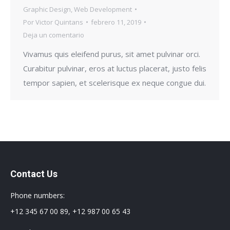
Graphic Design
,
Web Development
Por
Victor Quintans
febrero 11, 2019
Deja un comentario
Vivamus quis eleifend purus, sit amet pulvinar orci.
Curabitur pulvinar, eros at luctus placerat, justo felis
tempor sapien, et scelerisque ex neque congue dui.
Contact Us
Phone numbers:
+12 345 67 00 89, +12 987 00 65 43