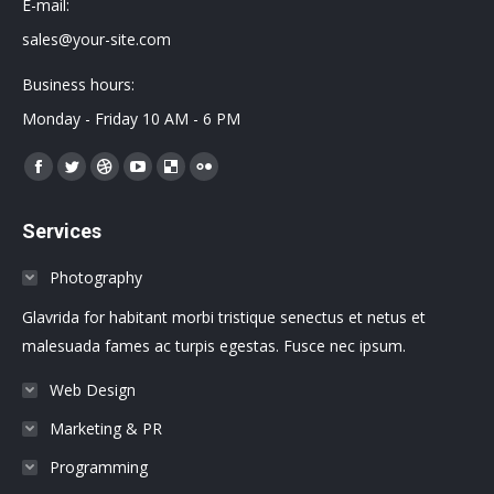
E-mail:
sales@your-site.com
Business hours:
Monday - Friday 10 AM - 6 PM
Encuéntranos en:
Facebook
Twitter
Dribbble
YouTube
Delicious
Flickr
page
page
page
page
page
page
Services
opens
opens
opens
opens
opens
opens
in
in
in
in
in
in
Photography
new
new
new
new
new
new
Glavrida for habitant morbi tristique senectus et netus et
window
window
window
window
window
window
malesuada fames ac turpis egestas. Fusce nec ipsum.
Web Design
Marketing & PR
Programming