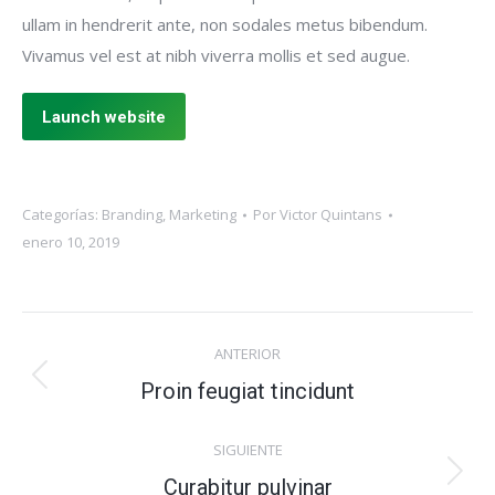
ullam in hendrerit ante, non sodales metus bibendum.
Vivamus vel est at nibh viverra mollis et sed augue.
Launch website
Categorías:
Branding
,
Marketing
Por
Victor Quintans
enero 10, 2019
Navegación
ANTERIOR
entre
Proyecto
Proin feugiat tincidunt
anterior
proyectos
SIGUIENTE
Proyecto
Curabitur pulvinar