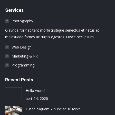
page
page
page
page
page
page
Services
opens
opens
opens
opens
opens
opens
in
in
in
in
in
in
Photography
new
new
new
new
new
new
Glavrida for habitant morbi tristique senectus et netus et
window
window
window
window
window
window
malesuada fames ac turpis egestas. Fusce nec ipsum.
Web Design
Marketing & PR
Programming
Recent Posts
Hello world!
abril 14, 2020
Fusce aliquam – nunc ac suscipit