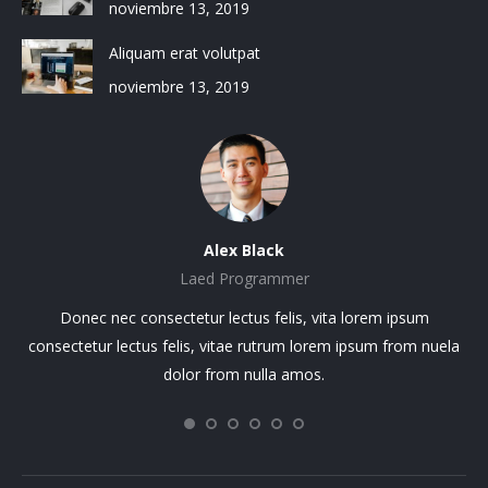
noviembre 13, 2019
Aliquam erat volutpat
noviembre 13, 2019
Alex Black
Laed Programmer
sit
Donec nec consectetur lectus felis, vita lorem ipsum
Lo
.
consectetur lectus felis, vitae rutrum lorem ipsum from nuela
el.
dolor from nulla amos.
ci