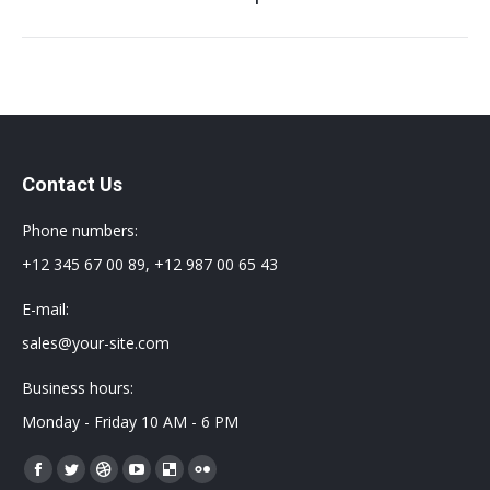
siguiente
Contact Us
Phone numbers:
+12 345 67 00 89, +12 987 00 65 43
E-mail:
sales@your-site.com
Business hours:
Monday - Friday 10 AM - 6 PM
Encuéntranos en:
Facebook
Twitter
Dribbble
YouTube
Delicious
Flickr