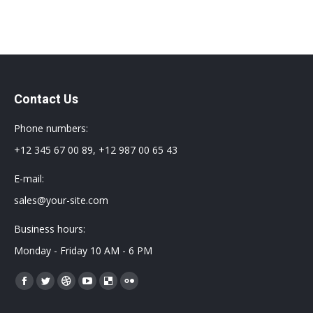
Contact Us
Phone numbers:
+12 345 67 00 89, +12 987 00 65 43
E-mail:
sales@your-site.com
Business hours:
Monday - Friday 10 AM - 6 PM
Encuéntranos en:
Facebook
Twitter
Dribbble
YouTube
Delicious
Flickr
page
page
page
page
page
page