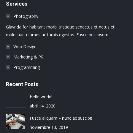
Services
opens
opens
opens
opens
opens
opens
in
in
in
in
in
in
Photography
new
new
new
new
new
new
Glavrida for habitant morbi tristique senectus et netus et
window
window
window
window
window
window
malesuada fames ac turpis egestas. Fusce nec ipsum.
Web Design
Marketing & PR
Programming
Recent Posts
Hello world!
abril 14, 2020
Fusce aliquam – nunc ac suscipit
noviembre 13, 2019