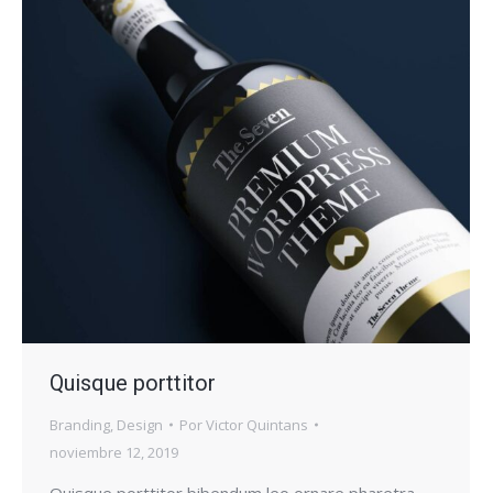
Quisque porttitor
Branding
,
Design
Por
Victor Quintans
noviembre 12, 2019
Quisque porttitor bibendum leo ornare pharetra.