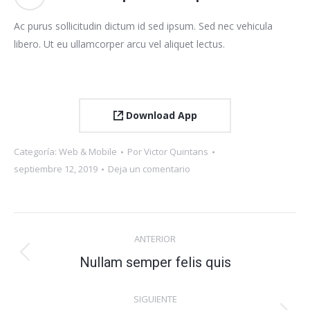
Ac purus sollicitudin dictum id sed ipsum. Sed nec vehicula
libero. Ut eu ullamcorper arcu vel aliquet lectus.
Download App
Categoría:
Web & Mobile
Por
Victor Quintans
septiembre 12, 2019
Deja un comentario
Navegación
ANTERIOR
entre
Proyecto
Nullam semper felis quis
anterior
proyectos
SIGUIENTE