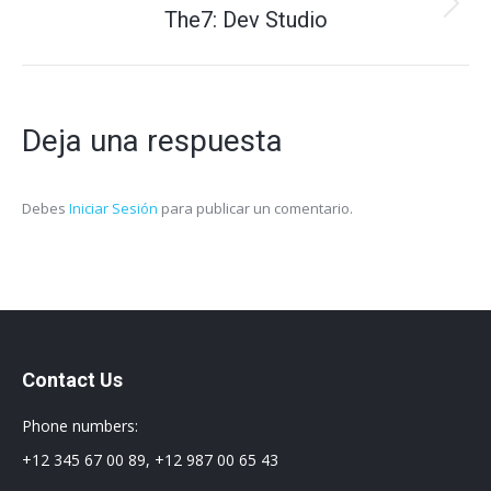
Proyecto
The7: Dev Studio
siguiente
Deja una respuesta
Debes
Iniciar Sesión
para publicar un comentario.
Contact Us
Phone numbers:
+12 345 67 00 89, +12 987 00 65 43