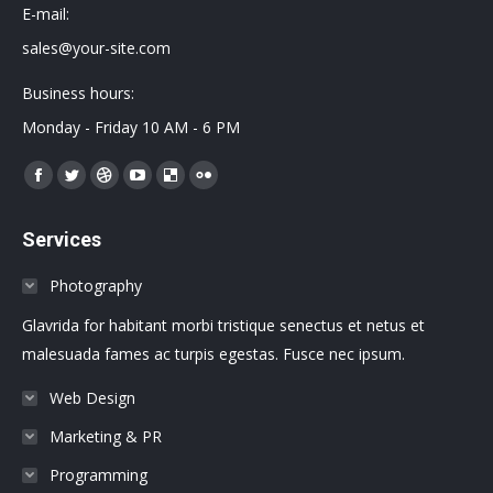
E-mail:
sales@your-site.com
Business hours:
Monday - Friday 10 AM - 6 PM
Encuéntranos en:
Facebook
Twitter
Dribbble
YouTube
Delicious
Flickr
page
page
page
page
page
page
Services
opens
opens
opens
opens
opens
opens
in
in
in
in
in
in
Photography
new
new
new
new
new
new
Glavrida for habitant morbi tristique senectus et netus et
window
window
window
window
window
window
malesuada fames ac turpis egestas. Fusce nec ipsum.
Web Design
Marketing & PR
Programming