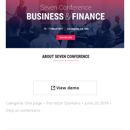
View demo
Categoría:
One page
Por
Victor Quintans
junio 20, 2019
Deja un comentario