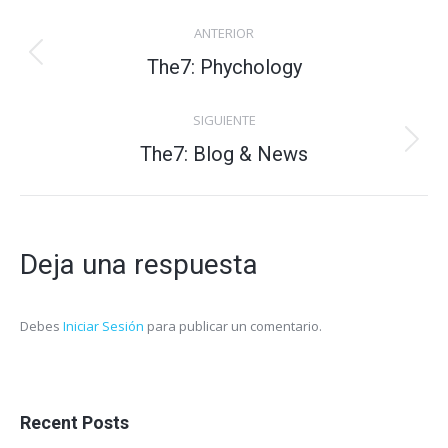
Navegación
ANTERIOR
entre
Proyecto
The7: Phychology
anterior
proyectos
SIGUIENTE
Proyecto
The7: Blog & News
siguiente
Deja una respuesta
Debes
Iniciar Sesión
para publicar un comentario.
Recent Posts