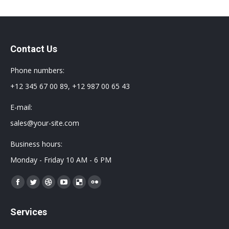
Contact Us
Phone numbers:
+12 345 67 00 89, +12 987 00 65 43
E-mail:
sales@your-site.com
Business hours:
Monday - Friday 10 AM - 6 PM
Encuéntranos en:
Facebook
Twitter
Dribbble
YouTube
Delicious
Flickr
page
page
page
page
page
page
Services
opens
opens
opens
opens
opens
opens
in
in
in
in
in
in