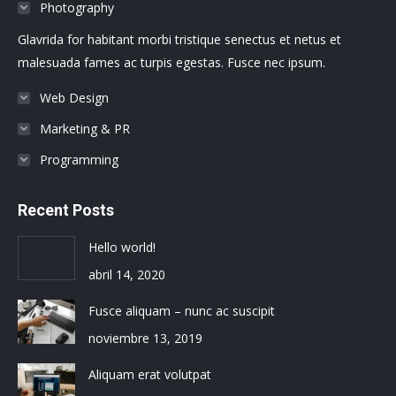
Photography
new
new
new
new
new
new
Glavrida for habitant morbi tristique senectus et netus et
window
window
window
window
window
window
malesuada fames ac turpis egestas. Fusce nec ipsum.
Web Design
Marketing & PR
Programming
Recent Posts
Hello world!
abril 14, 2020
Fusce aliquam – nunc ac suscipit
noviembre 13, 2019
Aliquam erat volutpat