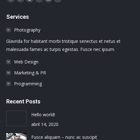
Facebook
Twitter
Dribbble
YouTube
Delicious
Flickr
page
page
page
page
page
page
Services
opens
opens
opens
opens
opens
opens
in
in
in
in
in
in
Photography
new
new
new
new
new
new
Glavrida for habitant morbi tristique senectus et netus et
window
window
window
window
window
window
malesuada fames ac turpis egestas. Fusce nec ipsum.
Web Design
Marketing & PR
Programming
Recent Posts
Hello world!
abril 14, 2020
Fusce aliquam – nunc ac suscipit