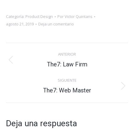
Categoría:
Product Design
Por
Victor Quintans
agosto 21, 2019
Deja un comentario
Navegación
ANTERIOR
entre
Proyecto
The7: Law Firm
anterior
proyectos
SIGUIENTE
Proyecto
The7: Web Master
siguiente
Deja una respuesta