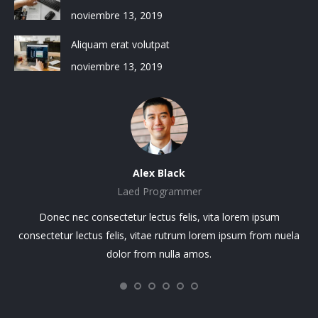
noviembre 13, 2019
Aliquam erat volutpat
noviembre 13, 2019
Alex Black
Laed Programmer
sit
Donec nec consectetur lectus felis, vita lorem ipsum
Lo
.
consectetur lectus felis, vitae rutrum lorem ipsum from nuela
el.
dolor from nulla amos.
ci